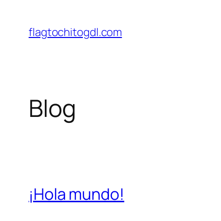
Saltar
al
flagtochitogdl.com
contenido
Blog
¡Hola mundo!